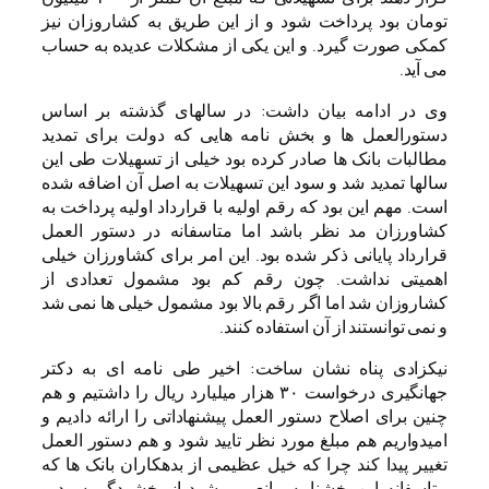
تومان بود پرداخت شود و از این طریق به کشاروزان نیز
کمکی صورت گیرد. و این یکی از مشکلات عدیده به حساب
می آید.
وی در ادامه بیان داشت: در سالهای گذشته بر اساس
دستورالعمل ها و بخش نامه هایی که دولت برای تمدید
مطالبات بانک ها صادر کرده بود خیلی از تسهیلات طی این
سالها تمدید شد و سود این تسهیلات به اصل آن اضافه شده
است. مهم این بود که رقم اولیه با قرارداد اولیه پرداخت به
کشاورزان مد نظر باشد اما متاسفانه در دستور العمل
قرارداد پایانی ذکر شده بود. این امر برای کشاورزان خیلی
اهمیتی نداشت. چون رقم کم بود مشمول تعدادی از
کشاروزان شد اما اگر رقم بالا بود مشمول خیلی ها نمی شد
و نمی توانستند از آن استفاده کنند.
نیکزادی پناه نشان ساخت: اخیر طی نامه ای به دکتر
جهانگیری درخواست ۳۰ هزار میلیارد ریال را داشتیم و هم
چنین برای اصلاح دستور العمل پیشنهاداتی را ارائه دادیم و
امیدواریم هم مبلغ مورد نظر تایید شود و هم دستور العمل
تغییر پیدا کند چرا که خیل عظیمی از بدهکاران بانک ها که
متاسفانه این بخشنامه مانع می شود از بخشودگی سود و