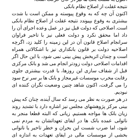
نتیجه غفلت از اصلاح نظام بانکی
اکنون آن چه که به وقوع پیوسته و ممکن است با شدت
بیشتری به وقوع بپیوندد نتیجه غفلت از اصلاح نظام بانکی
است. اصلاحی که دولت قبل نیز در عمل وعده اجرای آن را
داد اما محقق نکرد و دولت فعلی نیز با تاخیر فراوان
سرانجام اصلاح قانون آن در این زمینه را کلید زد، اگرچه
اصلاحیه دولت بر قانون بانکداری نیز با اشکالاتی همراه
است و چندان اثربخش پیش بینی نمی شود، با این حال اگر
اقدامات اصلاحی دولت زودتر انجام می شد و بانک مرکزی
قبل از شفاف سازی این روزها، با قدرت بیشتری جلوی
رقابت مخرب موسسات غیرمجاز و بانک ها بر سر نرخ سود
را می گرفت، اکنون شاهد چنین وضعیت نگران کننده ای
نبودیم.
در هر صورت به نظر می رسد که سال آینده، چنان که پیش
بینی مرکز پژوهشهای مجلس نیز اشاره دارد با تشدید روند
زیان بانک ها مواجه هستیم. زیانی که البته قطعا منجر به
ناتوانی عمده بانک ها در ایفای تعهداتشان به مردم نمی
شود، اما ضرب شست این بحران و خطر تاخیر یا ناتوانی
بخشی از موسسات مالی در ایفای تعهدات به اندازه ای