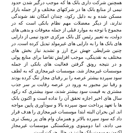
همچنین شرکت داری بانک ها که موجب درگیر شدن حدود
نیمی از منابع بانک ها در شرکتهای مختلف و از جمله بازار
مسکن شده و به دلیل رکود، چندان امکان نقد شوندگی
ندارند، از دیگر معضلات مهم نظام بانکی است که در
مجموع با توجه به موارد قبلی از جمله معوقات و بدهی های
دولت، به تعبیر رئیس کل بانک مرکزی حدود نیمی از دارایی
های بانک ها را به دارایی های غیرمولد تبدیل کرده است. در
چنین شرایطی جهش نرخ ارز و تشدید نیاز بخش های
مختلف به نقدینگی، موجب افزایش تقاضا برای منابع پولی
و در نتیجه رونق گرفتن فعالیت های بانکی از جمله
موسسات غیرمجاز شد، موسسات غیرمجازی که به لطف
سود سپرده بیشتر عرصه را بر رقبای مجاز تنگ کرده بودند
و رقبا نیز مجبور به ورود در عرصه رقابت بر سر جذب
مشتری به قیمت سود بیشتر شدند، سود بیشتری که رکود
سال های اخیر اجازه تحقق آن را نداده است و اکنون بانک
ها با تعهد پرداخت سود سپرده بالا و سودآوری پایین مواجه
اند. این بحران البته ابتدا موسسات غیرمجازی را هدف قرار
داد که سود سپرده بالاتر و همزمان وام های پر ریسک تری
می دادند، اما دومینوی ورشکستگی موسسات غیرمجاز
اکنون به سمت بانک ها نیز در حال حرکت است.