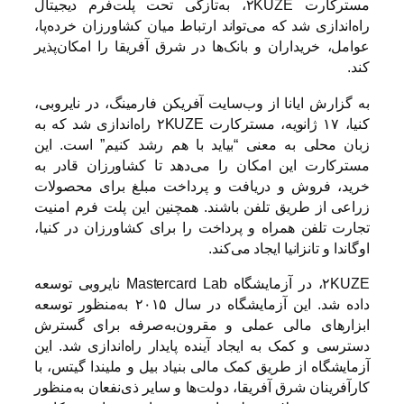
مسترکارت
۲KUZE
، به‌تازگی تحت پلت‌فرم دیجیتال
راه‌اندازی شد که می‌تواند ارتباط میان کشاورزان خرده‌پا،
عوامل، خریداران و بانک‌ها در شرق آفریقا را امکان‌پذیر
کند.
به گزارش ایانا از وب‌سایت آفریکن فارمینگ، در نایروبی،
کنیا، ۱۷ ژانویه، مسترکارت
۲KUZE
راه‌اندازی شد که به
زبان محلی به معنی “بیاید با هم رشد کنیم” است. این
مسترکارت این امکان را می‌دهد تا کشاورزان قادر به
خرید، فروش و دریافت و پرداخت مبلغ برای محصولات
زراعی از طریق تلفن باشند. همچنین این پلت فرم امنیت
تجارت تلفن همراه و پرداخت را برای کشاورزان در کنیا،
اوگاندا و تانزانیا ایجاد می‌کند.
۲KUZE
، در آزمایشگاه
Mastercard Lab
نایروبی توسعه
داده شد. این آزمایشگاه در سال ۲۰۱۵ به‌منظور توسعه
ابزارهای مالی عملی و مقرون‌به‌صرفه برای گسترش
دسترسی و کمک به ایجاد آینده پایدار راه‌اندازی شد. این
آزمایشگاه از طریق کمک مالی بنیاد بیل و ملیندا گیتس، با
کارآفرینان شرق آفریقا، دولت‌ها و سایر ذی‌نفعان به‌منظور