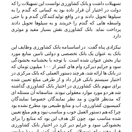
تسهیلات داشت و بانک کشاورزی توانست این تسهیلات را که
دولت در اختیار آن قرار داده بود به کسانی که گندم را به
سیلوها تحویل دادند و در واقع تولیدکنندگان گندم و یا حتی
واسطه هایی که گندم را خریدند و به سیلوها تحویل دادند
پرداخت نماید. بانک کشاورزی نقش بسیار مفید و موثری
دارد.
نیکزادی پناه گفت: در اساسنامه بانک کشاورزی وظایف این
بانک به عنوان یک بانک تخصصی و دولتی تامین منابع مورد
نیاز بخش عنوان شده است. با توجه با بخشنامه بخشودگی
سود و جرایم دیرکرد وام های کمتر از ۱۰۰ میلیون تومان که
در بانک ها ارائه شد، هرچند دستور العملی که بانک مرکزی در
اختیار سیستم بانکی قرار داد و از طرفی مبلغ تعیین شده
برای سهم بانک کشاورزی در اختیار بانک کشاورزی گذاشته
شد هر دو مورد موارد معقولی نبودند. متاسفانه آن مسئله ای
که مدنظر قانون و مد نظر نمایندگان خصوصا نمایندگان
کمیسیون کشاورزی، آب و منابع طبیعی بود مطرح نشده بود
چرا که هم دستور العمل خوب و مناسب نبود و هم مبلغ تعیین
شده مناسب نبود. چون کل هدف این بود که منابع را برای
بخشودگی سود و جرایم دیر کرد در اختیار بانک کشاورزی
قرار دهند برای تسهیلاتی که مبلغ آن کمتر از ۱۰۰ میلیون