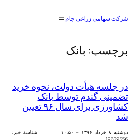
رفتن
به
شرکت سهامی زراعی جام
محتوا
برچسب:
بانک
در جلسه هیأت دولت، نحوه خرید
تضمینی گندم توسط بانک
کشاورزی برای سال ۹۶ تعیین
شد
دوشنبه ۸ خرداد ۱۳۹۶ – ۱۰:۵۰
شناسهٔ خبر:
19629556