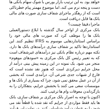
خواهد بود. به این ترتیب بازار بورس با شوک سهام بانکی ها
دست و پنجه نرم می کند، اما موضوع مهمتر پیام خطرناکی
است که از رهگذر ماجرای شفاف سازی صورت های مالی
بانک ها قابل دریافت است.
ماجرا دقیقا چیست؟
بانک مرکزی از اواخر سال گذشته با ابلاغ دستورالعملی
بانک ها را موظف کرد که صورت های مالی خود را
براساس استانداردهایی موسوم به IFRS تنظیم کنند. این
استانداردها تاکید بر شفاف سازی درآمدهای بانک ها دارد.
نکته مهم درباره نظام بانکی نیز درآمدهای غیرشفاف است
که به تعبیر رئیس کل بانک مرکزی به «سودهای موهوم»
منجر می شود. یک نمونه در این زمینه پیش بینی درآمد از
محل جرایم دیرکردی است که هنوز نقد نشده است که
فارغ از شبهات جدی شرعی آن، درآمدی است که بخشی
از آن در عمل محقق نمی شود، چرا که بسیاری از بانک ها و
موسسات سعی می کنند با بخشش جرایم، بدهکاران را به
بازگرداندن معوقات وام ها ترغیب کنند.
اکنون با توجه به اصرار بانک مرکزی بر شفاف سازی، بانک
ها باید فقط مواردی از جرایم که نقد شده یا قطعاً نقد می
شود را به عنوان درآمد شناسایی کنند. در نهایت این فرآیند