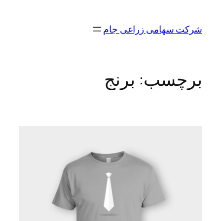
رفتن
به
شرکت سهامی زراعی جام
محتوا
برچسب:
برنج