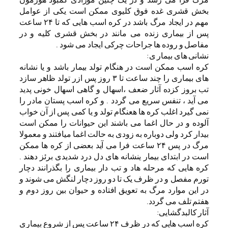
بخش قشری غده فوق کلیوی ممکن است یکی از عوامل
مهم در ایجاد مرگ باشد در کره اسب هایی که تا ۲۴ ساعت
پس از بیماری زنده می مانند در بخش قشری کلیه و در
مفاصل و روده ها جراحات چرکی ایجاد می شود .
نشانی های بیمار ی:
کره اسب ممکن است در هنگام تولد بیمار باشد و یا نشانه
های بیماری را چند ساعت تا ۳ روز پس ازر تولد ظاهر سازد
تب بروز کزده آثار ضعف ،اسهال و گاهی اسهال خونی پدید
می آید ، تنفس سریع می گردد . و کره اسب پستان مادر را
نمی گیرد اغلب کره ها هعنگام تولد و یا کمی پس از آن خواب
آلوده و در حال اغما می باشند این حیوانات را ممکن است
بیدار کرد ولی دوباره به زودی به حالت اغما میافتند و معمولا
مرگ در پس ۲۴ ساعت فرا می آید بعضی از کره ها ممکن
است در ابتدای بیمار ینشانه های دل درد شدیدی برئز دهند .
کره هایی که مرحله هاد و تب دار بیماری را بگذرانند دچار
تورم مفصل و در ظرف یک تا دو روز دچار لنگش می شوند و
در این موارد مرگ به تعویق افتاده و حیوان بین روز دوم و
هفتم تلف می گردد.
آثار کالبدگشایی:
کره اسب هایی که در ظرف ۲۴ ساعت پس از شروع بیماری