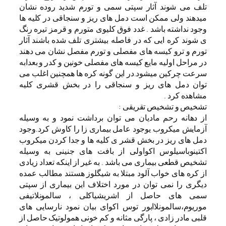
تلف می شوند آثار سپتی سمی و تورم شدید روده نشان
میدهند ولی ممکن است دمل های ریز و سنجاقی در کلیه ها
وجود نداشته باشد . غدد فوق کلیوی متورم و قرمز تیره رنگ
ی شوند کره ایی که در فاصله بیشتری تلف شده باشند آثار
تورم و ترو کیسه های مفصلی و تورم مفصل نشان می دهند
در مراحل اولیه مایع کیسه های مفصلی خونین و کدر و بعدابه
سرعت چرکین میشود.در این گونه کره ها همچنین اغلب می
توان دمل های ریز و سنجاقی را در بخش قشری کلیه
مشاهده کرد .
تشخیص و تشخیص تقریقی :
از دهانه رحم مادیان می توان برداشت نمود و به وسیله
آزمایش میکروب یوجود عامل بیماری زا را کاوش کرد.وجود
دمل های ریز در بخش قشر ی کلیه ها و جدا کردن میکروب
اکتینوباسیلوس اکواولی از بافت های جنینی به وسیله
تشخیص قطعی بیماری می باشد . به غیر از اینکه تعداد زیادی
از کره های خواب آلود مبتلا به شیگلوز هستند مطالب عمده
دیگری را نمی توان در مورد اختلاف این بیماری از سپتی
سمی های حاصل از اشریشیاکلی ، سالمونلاتیفی
موریوم،سالمونلاابور توس اکوای بیان نمود نارسایی های
قلبی مادر زادی ، پارگی مثانه و کم خونی همولوتیک حاصل از