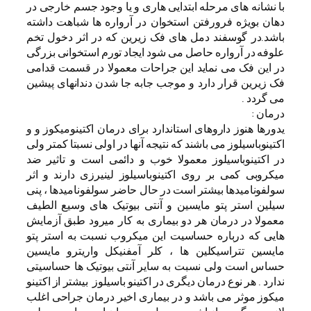
با نشانه های مرحله ابتدایی هاری و یا وجود جسم خارجی در
دهان بویژه فرورفتن استخوان در آرواره ها شباهت داشته
باشد.در گوسفند دمل های فک زیرین که در اثر دخول تخم
علوفه در آرواره حاصل می شود ایجاد تورم استخوانی بزرگی
در این فک می نماید این جراحات معمولا در قسمت قدامی
فک زیرین قرار دارد و موجب جابه جا شدن دندانهای پیشین
می گردد .
درمان :
یدورها هنوز داروهای استاندارد برای درمان اکتینومیکوز و و
اکتینوباسیلوز می باشند که نتیجه آنها در اولی نسبتا کمتر ولی
در اکتینوباسیلوز معمولا خوب و دائمی است و تاثیر ضد
میکروبی کمی بر روی اکتینوباسیلوز لینیرزی دارند و اثر
سولفونامیدها بیشتر است در حال حاضر سولفونامیدها ، پنی
سیلین استر پتو مایسین و آنتی بیوتیک های وسیع الطیف
معمولا در درمان هر دو بیماری به کار میرود طبق آزمایش
هایی که درباره حساسیت این میکروب نسبت به استر پتو
مایسین تتراسیکلین ها ، کلر آمفنیکل واریترو مایسین
حساس است ولی نسبت به سایر آنتی بیوتیک ها حساسیتی
ندارد . هر نوع درمان دیگری در اکتینو باسیلوز بیشتر از اکتینو
میکوز موثر می باشد و در بیماری اخیر درمان جراحی اغلب