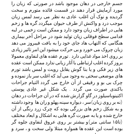
جسم خارجی در دهان موجود باشد در صورتی که زبان را
مورد آزمایش قرار دهند در قسمت قائده متورم و سخت
گردیده و نوک آن اغلب عادی به نظر می رسد لمس زبان
موجب درد و واکنش از طرف حیوان میگردد.گره ها و زخم
هایی در اطراف زبان وجود دارد و ممکن است زخمی در لبه
قدامی سطح فوقانی زبان تولید شود در مراحل آخر بیماری
هنگامی که التهاب هاد جای خود را به بافت فیبروز می دهد
زبان چروک می خورد و بی حرکت میشود این امر تاثیر زیادی
بر روی اخذ مواد غذایی دارد . تورم عقده های لنفاوی معمولا
بروز کرده اغلب ارتباطی با آثار زبانی ندارد ممکن است عقده
های زیر فکی و یا بنا گوش یقابل رویت و لمس باشد تورم
های موضعی سختی به وجود می آید که اغلب سر باز نموده و
چرک بی بو و رقیقی از آن خارج می گردد التیام جراحات
باکندی صورت می گردد . یک شکل غیر عادی پوستی
اکتینوباسیلوز در گاو گزارش شده که در آن جراحات در دهان
(نه بر روی زبان)سر ، دیواره سینه،پهلو و ران ها وجود داشته
و به شکل زخم های بزرگی بوده که چرک زرد رنگی از آن
خارج شده و یا به صورت گره هایی به اشکال و ابعاد مختلف
(تا۱۵ سانتی متر)و بیشتر بر روی عروق لنفاوی جلوه گر
بوده است این عقده ها همواره مبتلا ولی سخت و ، سرد و