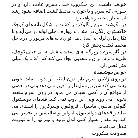
خواهند داشت. این میکروب خیلی بسرم عادت دارد و در
صورتی که سرم و یا خون به محیط کشت اضافه نشود رشد
آن بسیار مختصر خواهد بود.
در آبگوشت سرم و گلوکزدار کشت به شکل دانه های کوچک
خاکستری رنگی در امتداد و دیواره داخلی لوله در می آید و با
تکان دادن لوله به آسانی می توان دانه های مزبور را در داخل
محیط کشت پخش کرد.
در آگار سرم دار پرگنه های سفید متقابل به آبی خیلی کوچک،
ظریف، نرم، براق و محدبی ایجاد می کند که ۵/۰ تا یک میلی
متر قطر دارد.
خواص بیوشیمیائی
در روی ژلاتین سرم دار بدون اینکه آنرا ذوب نماید بخوبی
رشد می کند شیرتورنسل دار را تغییر نمی دهد ولی در بعضی
از مواقع آن را کمی اسیدی می نماید. در روی سرم منعقد
بخوبی می روید ولی آنرا ذوب نمی کند. قندهای دولستیول
گلوکز، مالتوز، مانیتول، فروکتوز، وسوکروز را اسیدی می
نماید و قندهای دولستیول، اینولین و سالیسین را تخمیر نمی
کند. به مقدار بسیار کمی اندل تولید و نیتراتها را به نیتریت
تبدیل می نماید.
مقاومت میکروب