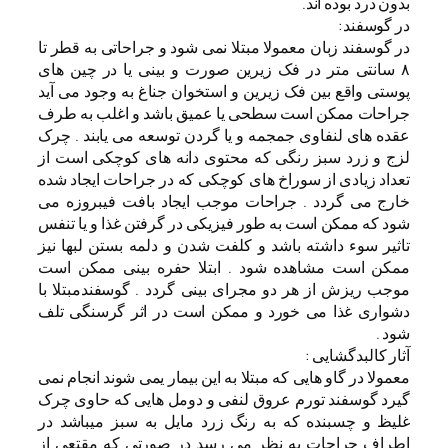
بدون درد بوده اند.
در گوسفند:
در گوسفند زبان معمولا مبتلا نمی شود و جراحاتی به قطر تا
۸ سانتی متر در فک زیرین صورت و بینی یا در چین های
پوستی واقع بین فک زیرین و استخوان جناغ به وجود می آید
جراحات ممکن است سطحی یا عمیق باشد و اغلب به طرف
عقده های لنفاوی جمجمه و یا گردن توسعه می یابند . چرک
لزج و زرد سبز رنگی که محتوی دانه های کوچکی است از
تعداد زیادی از سوراخ های کوچکی که در جراحات ایجاد شده
خارج می گردد . جراحات موجب ایجاد بافت فیبروزه می
شود که ممکن است به طور فیزیکی در گرفتن غذا و یا تنفس
تاثیر سوء داشته باشد و کلفت شدن و دلمه بستن لبها نیز
ممکن است مشاهده شود . ابتلا حفره بینی ممکن است
موجب ریزش از هر دو مجرای بینی گردد . گوسفندمبتلا با
دشواری غذا می خورد و ممکن است در اثر گرسنگی تلف
شود .
آثار کالبدگشایی :
معمولا در گاو هایی که مبتلا به این بیمار یمی شوند انجام نمی
گیرد گوسفند تورم عروق لنفی و دومل هایی که حاوی چرک
غلیظ و چسبنده که به رنگ زرد مایل به سبز میباشد در
اطراف جراحات به نظر می رسد در صورتی که مقتعی از