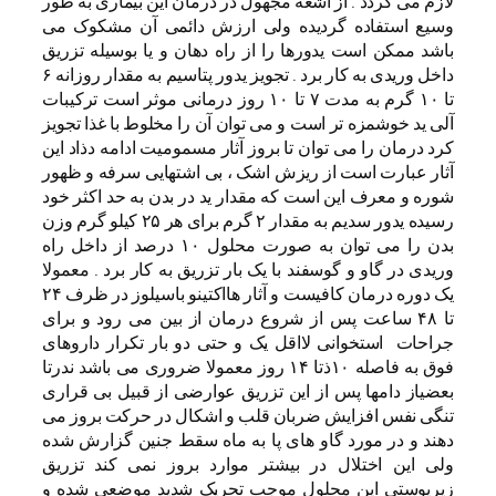
لازم می گردد . از اشعه مجهول در درمان این بیماری به طور
وسیع استفاده گردیده ولی ارزش دائمی آن مشکوک می
باشد ممکن است یدورها را از راه دهان و یا بوسیله تزریق
داخل وریدی به کار برد . تجویز یدور پتاسیم به مقدار روزانه ۶
تا ۱۰ گرم به مدت ۷ تا ۱۰ روز درمانی موثر است ترکیبات
آلی ید خوشمزه تر است و می توان آن را مخلوط با غذا تجویز
کرد درمان را می توان تا بروز آثار مسمومیت ادامه دذاد این
آثار عبارت است از ریزش اشک ، بی اشتهایی سرفه و ظهور
شوره و معرف این است که مقدار ید در بدن به حد اکثر خود
رسیده یدور سدیم به مقدار ۲ گرم برای هر ۲۵ کیلو گرم وزن
بدن را می توان به صورت محلول ۱۰ درصد از داخل راه
وریدی در گاو و گوسفند با یک بار تزریق به کار برد . معمولا
یک دوره درمان کافیست و آثار هااکتینو باسیلوز در ظرف ۲۴
تا ۴۸ ساعت پس از شروع درمان از بین می رود و برای
جراحات استخوانی لااقل یک و حتی دو بار تکرار داروهای
فوق به فاصله ۱۰ذتا ۱۴ روز معمولا ضروری می باشد ندرتا
بعضیاز دامها پس از این تزریق عوارضی از قبیل بی قراری
تنگی نفس افزایش ضربان قلب و اشکال در حرکت بروز می
دهند و در مورد گاو های پا به ماه سقط جنین گزارش شده
ولی این اختلال در بیشتر موارد بروز نمی کند تزریق
زیرپوستی این محلول موجب تحریک شدید موضعی شده و