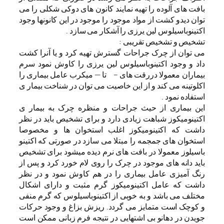
بافت های آلوده را تهیه نمایند کانون های دوکی شکلی را می
توان دیدو کشت از مواد موجود را موجود در این کانونها وجود
اکتینوباسیلوس لین یرزی را آشکار می سازد .
تشخیص و تشخیص تقریبی :
می توان از چرک جراحات گسترش تهیه کرد و یا آنرا کشت
داد و وجود اکتینوباسیلوس لین یرزی را کاوش نمود سرم
بیماران معمولا دررقت های – تا — میکرب عامل بیماری را
اکلوتینه می کند و از این خاصیت می توان در شناخت بیمار ی
استفاده نمود .
این بیماری از حیث جراحات و منظره چرک به بیمار ی
اکتینومیکوز شباهت زیادی دارد و برای تشخیص باید در نظر
داشت که اکتینومیکوز اغلب استخوان ها و مخصوصا
استخوان های جمجمه را مبتلا می سازد در صورتی که اکتینو
باسیلوز معمولا در بافت های نرم دیده میشود برای تشخیص
باید دانه های موجود در چرک را روی لام خورد کرد و پس از
رنگ آمیزی عامل بیماری را در هم کاوش نمود و در نظر
داشت که عامل اکتینومیکوز گرم مثبت و دارای اشکال
مختلف می باشد و به خوبی از اکتینوباسیلوس که گرم منفی
و کوچک است متمایز می گردد. ریزش بزاغ و وجود حرکات
جویدن در دهانو بی اشتهایی در نتیجه فرم زبانی ممکن است