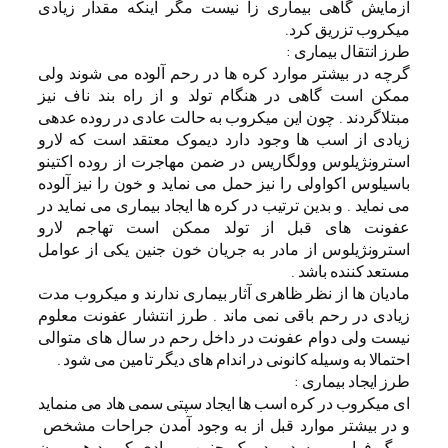
آزمایش گاهی بیماری زا نیست مگر اینکه مقدار زیادی
میکروب تزریق کرد.
طرز انتقال بیماری :
گرچه در بیشتر موارد کره ها در رحم آلوده می شوند ولی
ممکن است گاهی در هنگام تولد و از راه بند ناف نیز
مبتلاگردند . چون این میکروب به حالت عادی در روده عدهی
زیادی از اسب ها وجود دارد دیموک معتقد است که لارو
استرونژیلوس وولگاریس در ضمن مهاجرت از روده اکتینو
باسیلوس اکواولی را نیز حمل می نماید و خون را نیز آلوده
می نماید . و بدین ترتیب در کره ها ایجاد بیماری می نماید در
عفونت های قبل از تولد ممکن است تهاجم لارو
استرونژیلوس از مادر به جریان خون جنین یکی از عوامل
مستعد کننده باشد .
مادیان ها از نظر ظاهری آثار بیماری ندارند و میکروب مدت
زیادی در رحم باقی نمی ماند . طرز انتشار عفونت معلوم
نیست ولی دوام عفونت در داخل رحم در سال های متوالی
احتمالا به وسیله کانونی در اندام های دیگر تامین می شود .
طرز ایجاد بیماری :
ای میکروب در کره اسب ها ایجاد سپتی سمی هاد می منماید
و در بیشتر موارد قبل از به وجود آمدن جراحات مشخص
مرگ فرا می رسد و در یک چنین مورادی کمبود هورمون