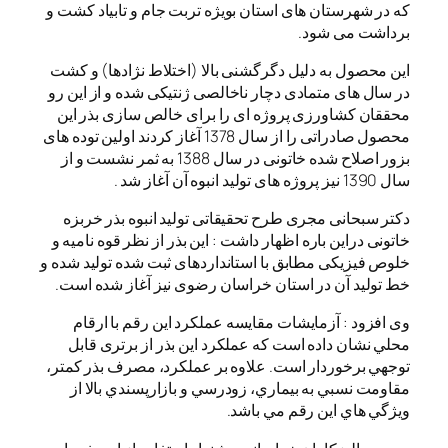
که در شهرستان های استان بویژه تربت جام و تابیاد کشت و
برداشت می شود.
این محصول به دلیل دگرگشنی بالا (اختلاط نژادها) و کشت
در سال های متمادی دچار ناخالصی ژنتیکی شده و از این رو
محققان کشاورزی پروژه ای را برای خالص سازی بذر این
محصول صادراتی را از سال 1378 آغاز کردند اولین توده های
بزور اصلاح شده خاتونی در سال 1388 به ثمر نشست و از
سال 1390 نیز پروژه های تولید انبوه آن آغاز شد .
دکتر سبحانی مجری طرح تحقیقاتی تولید انبوه بذر خربزه
خاتونی دراین باره اظهار داشت : این بذر از نظر قوه نامیه و
خلوص فیزیکی مطابق با استانداردهای ثبت شده تولید شده و
خط تولید آن در استان خراسان رضوی نیز آغاز شده است.
وی افزود : آزمایشات مقایسه عملكرد اين رقم با ارقام
محلي نشان داده است كه عملكرد اين بذر از برتری قابل
توجهي برخوردار است. علاوه بر عملكرد، مصرف بذر كمتر،
مقاومت نسبي به بيماري، زودرسي و بازارپسندي بالا از
ويژگي هاي اين رقم مي باشد.