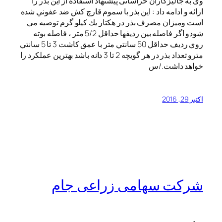
وی به جالیزکاران خراسانی پیشنهاد استفاده از این بذر را
ارائه و ادامه داد : اين بذر با سموم قارچ كش ضد عفوني شده
است وميزان مصرف بذر در هكتار يك كيلو گرم توصيه مي
شودو اگر فاصله بين رديفها حداقل 5/2 متر ، فاصله بوته
روي رديف حداقل 50 سانتي متر با عمق كاشت 3 تا 5 سانتي
مترو تعداد بذر در هر گويچه 2 تا 3 دانه باشد بهترین عملکرد را
خواهد داشت./س
اکتبر 29, 2016
شرکت سهامی زراعی جام