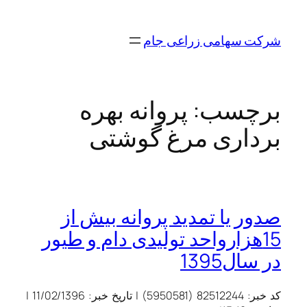
رفتن
به
شرکت سهامی زراعی جام
محتوا
برچسب:
پروانه بهره
برداری مرغ گوشتی
صدور یا تمدید پروانه بیش از
15هزارواحد تولیدی دام و طیور
در سال1395
کد خبر:
82512244 (5950581)
|
تاریخ خبر:
11/02/1396
|