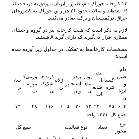
۱۴ کارخانه خوراک دام، طیور و آبزیان، موفق به دریافت کد
IR شده‌اند و سالانه حدود ۲۶ هزار تن خوراک به کشورهای
عراق، ترکمنستان و ترکیه صادر می‌کنند.
لازم به ذکر است که هفت کارخانه نیز در گروه واحدهای
ممتازی قرار می‌گیرند که دارای گرید A هستند.
مشخصات کارخانه‌ها به تفکیک در جداول زیر آورده شده
است:
دام،
تبدی
طیور
پودر
پودر
ذرت‌خ
ورمی‌ک
کنسا
ل
ژلاتی
سای
و
ماه
استخ
پر
شک‌کن
مپوس
نتره
ضایع
ن
ر
آبزیا
ی
وان
ی
ت
ات
ن
۷۴
۴۸
۱۱۶
۶
۵
۲۰
۷۳
۲۲۰
۷۵
۶۰۴
جمع کل: ۱۲۴۱ واحد
نوع
تعداد
نوع فعالیت
جمع کل
مجوز