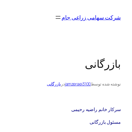
رفتن
به
شرکت سهامی زراعی جام
محتوا
بازرگانی
نوشته شده توسط
jamzeraei3100
در
بازرگانی
سرکار خانم راضیه رحیمی
مسئول بازرگانی