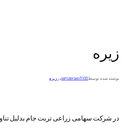
زیره
نوشته شده توسط
jamzeraei3100
در
زیره
در شرکت سهامی زراعی تربت جام بدلیل تنا