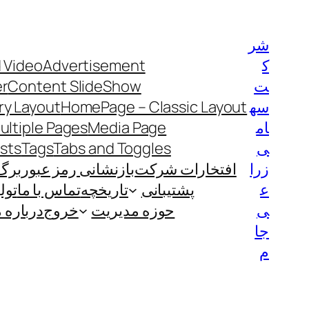
رفتن
به
شر
محتوا
ک
Advertisement
 Video
ت
Content SlideShow
er
سه
HomePage – Classic Layout
y Layout
ام
Media Page
ultiple Pages
ی
Tabs and Toggles
Tags
ists
زرا
افتخارات شرکت
بازنشانی رمز عبور
برگ
ع
پشتیبانی
تاریخچه
تماس با ما
تول
ی
حوزه مدیریت
خروج
درباره م
جا
م