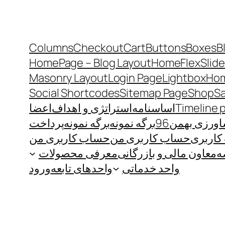
Columns
Checkout
Cart
Buttons
Boxes
B
HomePage – Blog Layout
Home
FlexSlide
Masonry Layout
Login Page
Lightbox
Hom
Social Shortcodes
Sitemap Page
Shop
S
Timeline 
اساسنامه
استراتژی و اهداف
اعضا
رزی بهمن96
برگه نمونه
برگه نمونه
پرداخت
اربری
حساب کاربری من
حساب کاربری من
ه
معاون مالی و بازرگانی
معرفی محصولات
واحد خدماتی
واحدهای تابعه
ورود