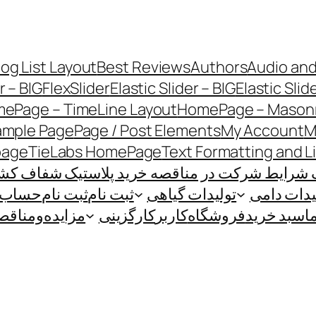
log List Layout
Best Reviews
Authors
Audio and
r – BIG
FlexSlider
Elastic Slider – BIG
Elastic Slid
ePage – TimeLine Layout
HomePage – Masonr
ample Page
Page / Post Elements
My Account
M
page
TieLabs HomePage
Text Formatting and L
 شرایط شرکت در مناقصه خرید پلاستیک شفاف کشاو
یدات دامی
تولیدات گیاهی
ثبت نام
ثبت نام
حساب ک
ا
سبد خرید
فروشگاه
کاربر
کارگزینی
مزایده‌و‌مناقص