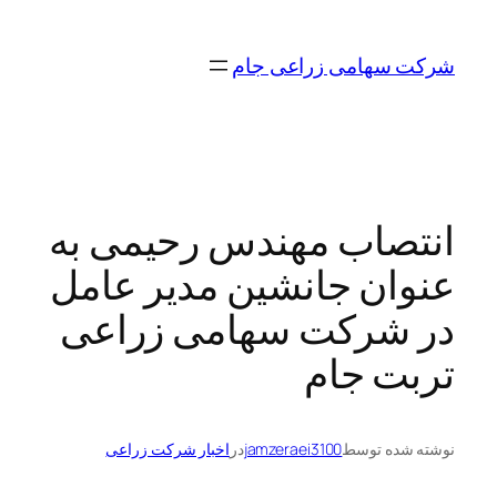
رفتن
به
شرکت سهامی زراعی جام
محتوا
انتصاب مهندس رحیمی به
عنوان جانشین مدیر عامل
در شرکت سهامی زراعی
تربت جام
نوشته شده توسط
jamzeraei3100
در
اخبار شرکت زراعی