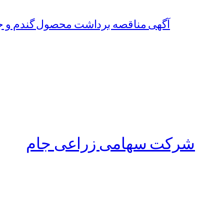
آگهی مناقصه برداشت محصول گندم و جو سال زراعی 1402-1403 شرکت
شرکت سهامی زراعی جام