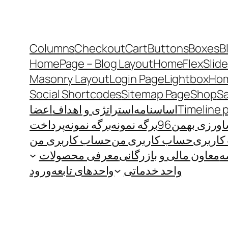
Columns
Checkout
Cart
Buttons
Boxes
B
HomePage – Blog Layout
Home
FlexSlide
Masonry Layout
Login Page
Lightbox
Hom
Social Shortcodes
Sitemap Page
Shop
S
Timeline 
اساسنامه
استراتژی و اهداف
اعضا
رزی بهمن96
برگه نمونه
برگه نمونه
پرداخت
اربری
حساب کاربری من
حساب کاربری من
ه
معاون مالی و بازرگانی
معرفی محصولات
واحد خدماتی
واحدهای تابعه
ورود