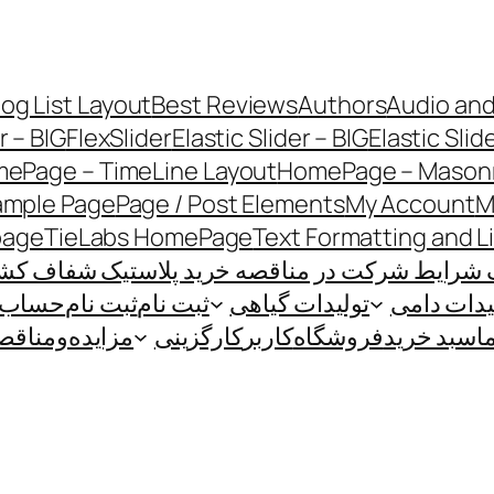
log List Layout
Best Reviews
Authors
Audio and
r – BIG
FlexSlider
Elastic Slider – BIG
Elastic Slid
ePage – TimeLine Layout
HomePage – Masonr
ample Page
Page / Post Elements
My Account
M
page
TieLabs HomePage
Text Formatting and L
 شرایط شرکت در مناقصه خرید پلاستیک شفاف کشاو
یدات دامی
تولیدات گیاهی
ثبت نام
ثبت نام
حساب ک
ا
سبد خرید
فروشگاه
کاربر
کارگزینی
مزایده‌و‌مناقص