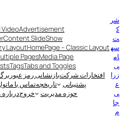
رفتن
به
شر
محتوا
ک
Advertisement
 Video
ت
Content SlideShow
er
سه
HomePage – Classic Layout
y Layout
ام
Media Page
ultiple Pages
ی
Tabs and Toggles
Tags
ists
زرا
افتخارات شرکت
بازنشانی رمز عبور
برگ
ع
پشتیبانی
تاریخچه
تماس با ما
تول
ی
حوزه مدیریت
خروج
درباره م
جا
م