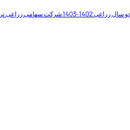
 سهامی زراعی تربت جام