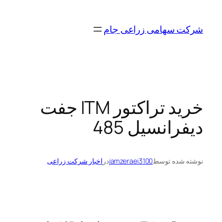
رفتن
به
شرکت سهامی زراعی جام
محتوا
خرید تراکتور ITM جفت
دیفرانسیل 485
نوشته شده توسط
jamzeraei3100
در
اخبار شرکت زراعی