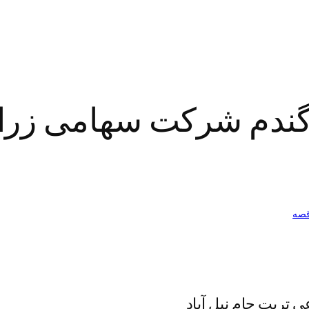
گندم شرکت سهامی زراع
قصه
تربت جام نیل آباد