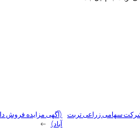
 شرکت سهامی زراعی تربت
(آگهی مزایده فروش د
آباد)
→