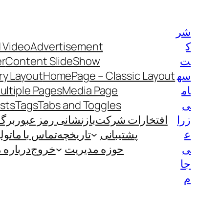
رفتن
به
شر
محتوا
ک
Advertisement
 Video
ت
Content SlideShow
er
سه
HomePage – Classic Layout
y Layout
ام
Media Page
ultiple Pages
ی
Tabs and Toggles
Tags
ists
زرا
افتخارات شرکت
بازنشانی رمز عبور
برگ
ع
پشتیبانی
تاریخچه
تماس با ما
تول
ی
حوزه مدیریت
خروج
درباره م
جا
م