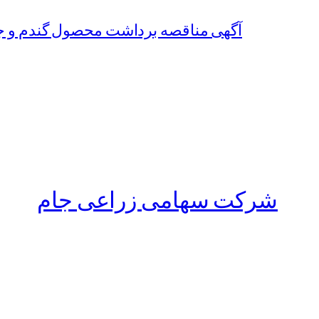
آگهی مناقصه برداشت محصول گندم و جو سال زراعی 1402-1403 شرکت
شرکت سهامی زراعی جام