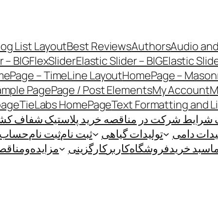
log List Layout
Best Reviews
Authors
Audio and
r – BIG
FlexSlider
Elastic Slider – BIG
Elastic Slid
ePage – TimeLine Layout
HomePage – Masonr
ample Page
Page / Post Elements
My Account
M
page
TieLabs HomePage
Text Formatting and L
 شرایط شرکت در مناقصه خرید پلاستیک شفاف کشاو
یدات دامی
تولیدات گیاهی
ثبت نام
ثبت نام
حساب ک
ا
سبد خرید
فروشگاه
کاربر
کارگزینی
مزایده‌و‌مناقص