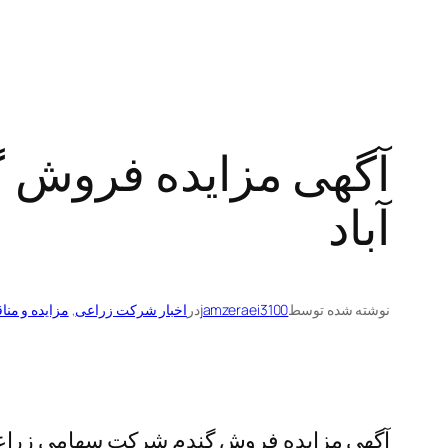
آگهی مزایده فروش 
آباد
نوشته شده توسط
jamzeraei3100
در
اخبار شرکت زراعی
, 
مزایده و منا
آگهی مزایده فروش گندم شرکت سهامی زراعی 