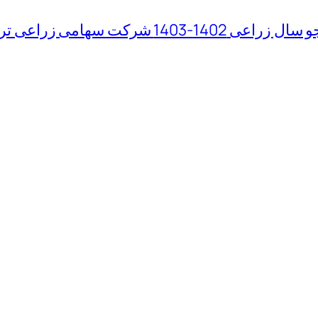
 سهامی زراعی تربت جام