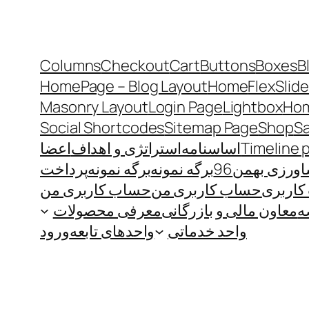
Columns
Checkout
Cart
Buttons
Boxes
B
HomePage – Blog Layout
Home
FlexSlide
Masonry Layout
Login Page
Lightbox
Hom
Social Shortcodes
Sitemap Page
Shop
S
Timeline 
اساسنامه
استراتژی و اهداف
اعضا
رزی بهمن96
برگه نمونه
برگه نمونه
پرداخت
اربری
حساب کاربری من
حساب کاربری من
ه
معاون مالی و بازرگانی
معرفی محصولات
واحد خدماتی
واحدهای تابعه
ورود